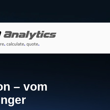
on – vom
inger